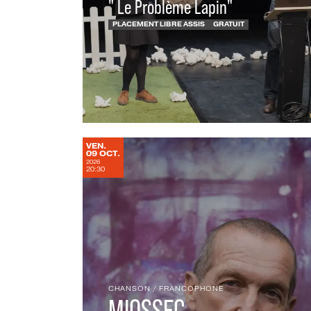
" Le Problème Lapin"
PLACEMENT LIBRE ASSIS
GRATUIT
VENDREDI
VEN.
OCTOBRE
09
OCT.
2026
20:30
CHANSON
/
FRANCOPHONE
MIOSSEC