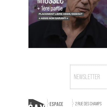
+ 1ère partie
PLACEMENT LIBRE ASSIS/DEBOUT
# ASSIS NON GARANTI #
NEWSLETTER
2 RUE DES CHAMPS