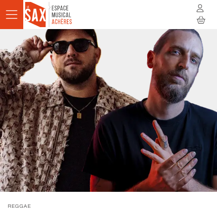
Aller au contenu principal
AGENDA
ACTUALITÉS
STUDIOS
RÉSIDENCES
À LA RENCONTRE
INFOS PRATIQUES
BILLETTERIE
REGGAE