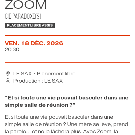
ZOOM
CONTACT
CIE PARADOXE(S)
PLACEMENT LIBRE ASSIS
VEN.
18
DÉC.
2026
20:30
LE SAX
• Placement libre
Production : LE SAX
“Et si toute une vie pouvait basculer dans une
simple salle de réunion ?”
Et si toute une vie pouvait basculer dans une
simple salle de réunion ? Une mère se lève, prend
la parole… et ne la lâchera plus. Avec Zoom, la