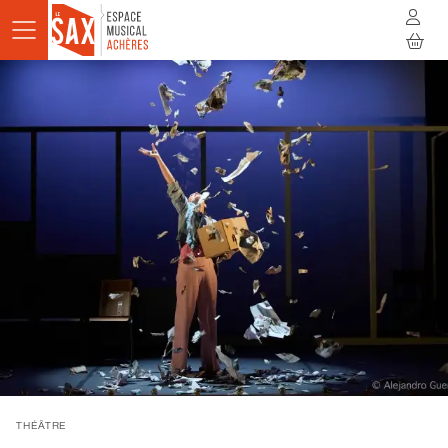
Aller au contenu principal
AGENDA
ACTUALITÉS
STUDIOS
RÉSIDENCES
À LA RENCONTRE
INFOS PRATIQUES
BILLETTERIE
THÉÂTRE