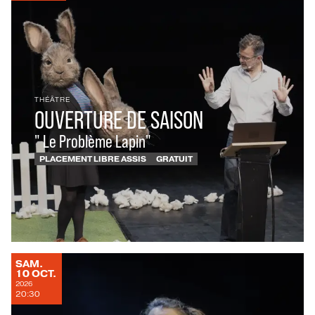
THÉÂTRE
OUVERTURE DE SAISON
" Le Problème Lapin"
PLACEMENT LIBRE ASSIS
GRATUIT
SAMEDI
SAM.
OCTOBRE
10
OCT.
2026
20:30