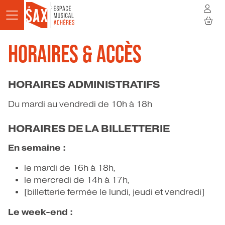
Aller au contenu principal
HORAIRES & ACCÈS
AGENDA
ACTUALITÉS
HORAIRES ADMINISTRATIFS
STUDIOS
Du mardi au vendredi de 10h à 18h
RÉSIDENCES
HORAIRES DE LA BILLETTERIE
En semaine :
À LA RENCONTRE
le mardi de 16h à 18h,
INFOS PRATIQUES
le mercredi de 14h à 17h,
[billetterie fermée le lundi, jeudi et vendredi
]
BILLETTERIE
Le week-end :