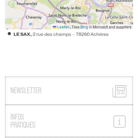
Leaflet
|
Tiles
Bing
© Microsoft and suppliers
LE SAX
2 rue des champs
78260
Achères
NEWSLETTER
INFOS
PRATIQUES