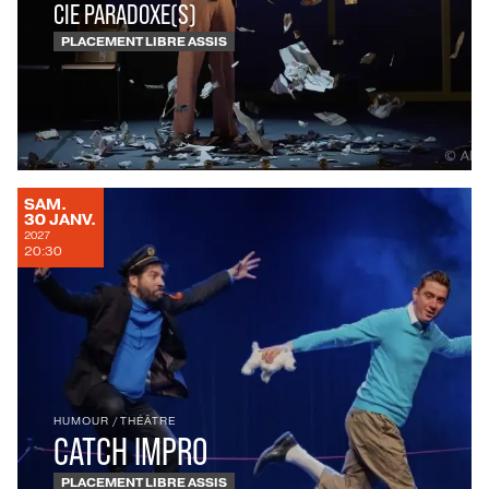
CIE PARADOXE(S)
PLACEMENT LIBRE ASSIS
SAMEDI
SAM.
JANVIER
30
JANV.
2027
20:30
HUMOUR
/
THÉÂTRE
CATCH IMPRO
PLACEMENT LIBRE ASSIS