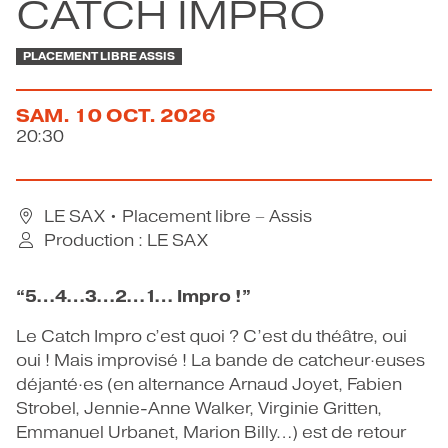
CATCH IMPRO
CONTACT
PLACEMENT LIBRE ASSIS
SAM.
10
OCT.
2026
20:30
LE SAX
• Placement libre – Assis
Production : LE SAX
“5…4…3…2…1… Impro !”
Le Catch Impro c’est quoi ? C’est du théâtre, oui
oui ! Mais improvisé ! La bande de catcheur·euses
déjanté·es (en alternance Arnaud Joyet, Fabien
Strobel, Jennie-Anne Walker, Virginie Gritten,
Emmanuel Urbanet, Marion Billy…) est de retour