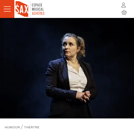
Aller au contenu principal
AGENDA
ACTUALITÉS
STUDIOS
RÉSIDENCES
À LA RENCONTRE
INFOS PRATIQUES
BILLETTERIE
/
HUMOUR
THÉÂTRE