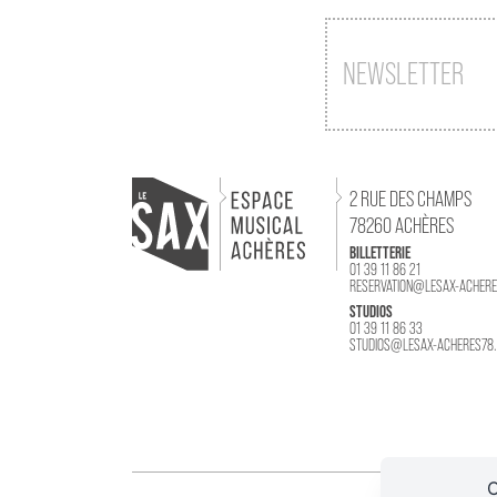
CONTACT
NEWSLETTER
2 RUE DES CHAMPS
78260 ACHÈRES
BILLETTERIE
01 39 11 86 21
RESERVATION@LESAX-ACHERE
STUDIOS
01 39 11 86 33
STUDIOS@LESAX-ACHERES78.
C