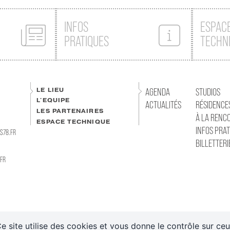
LES CARTES CADEAUX
INFOS
ESPAC
PRATIQUES
TECHN
LE LIEU
AGENDA
STUDIOS
L'EQUIPE
ACTUALITÉS
RÉSIDENCE
LES PARTENAIRES
À LA RENC
ESPACE TECHNIQUE
INFOS PRAT
S78.FR
BILLETTERI
FR
e site utilise des cookies et vous donne le contrôle sur ce