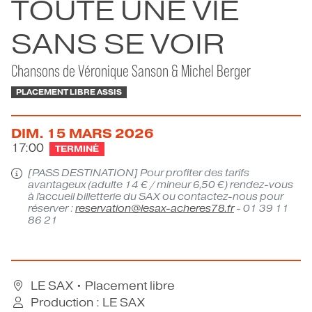
TOUTE UNE VIE
CONTACT
SANS SE VOIR
Chansons de Véronique Sanson & Michel Berger
PLACEMENT LIBRE ASSIS
DIM.
15
MARS
2026
17:00
TERMINÉ
[PASS DESTINATION] Pour profiter des tarifs
avantageux (adulte 14 € / mineur 6,50 €) rendez-vous
à l'accueil billetterie du SAX ou contactez-nous pour
réserver :
reservation@lesax-acheres78.fr
- 01 39 11
86 21
LE SAX
• Placement libre
Production : LE SAX