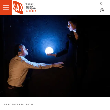
Aller au contenu principal
AGENDA
ACTUALITÉS
STUDIOS
RÉSIDENCES
À LA RENCONTRE
INFOS PRATIQUES
BILLETTERIE
SPECTACLE MUSICAL