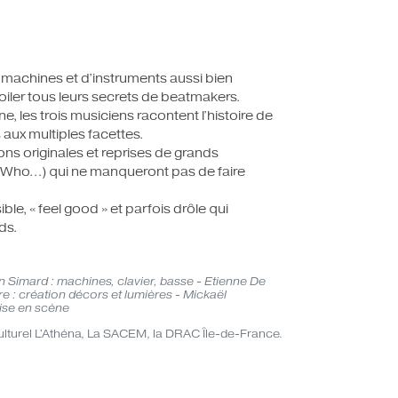
 machines et d’instruments aussi bien
oiler tous leurs secrets de beatmakers.
e, les trois musiciens racontent l’histoire de
aux multiples facettes.
ns originales et reprises de grands
e Who…) qui ne manqueront pas de faire
le, « feel good » et parfois drôle qui
ds.
in Simard : machines, clavier, basse - Etienne De
aire : création décors et lumières - Mickaël
mise en scène
ulturel L'Athéna, La SACEM, la DRAC Île-de-France.