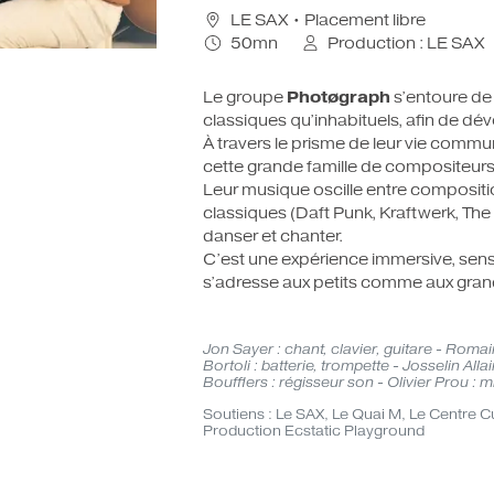
LE SAX
• Placement libre
LES CARTES CADEAUX
50mn
Production : LE SAX
Photøgraph
Le groupe
s’entoure de
classiques qu’inhabituels, afin de dév
À travers le prisme de leur vie commun
cette grande famille de compositeurs 
Leur musique oscille entre compositio
classiques (Daft Punk, Kraftwerk, Th
danser et chanter.
C’est une expérience immersive, sensib
s’adresse aux petits comme aux gran
Jon Sayer : chant, clavier, guitare - Roma
Bortoli : batterie, trompette - Josselin All
Boufflers : régisseur son - Olivier Prou : 
Soutiens : Le SAX, Le Quai M, Le Centre C
Production Ecstatic Playground