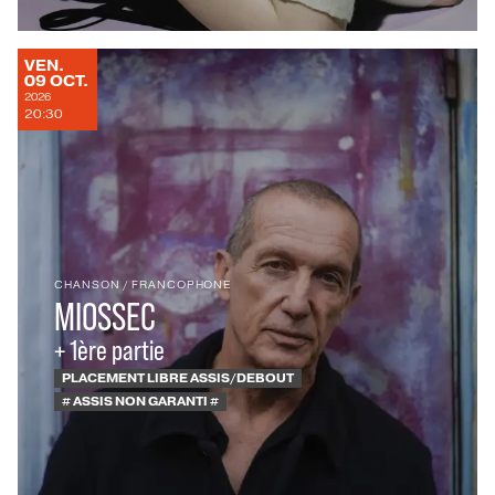
VENDREDI
VEN.
OCTOBRE
09
OCT.
2026
20:30
CHANSON
/
FRANCOPHONE
MIOSSEC
+ 1ère partie
PLACEMENT LIBRE ASSIS/DEBOUT
# ASSIS NON GARANTI #