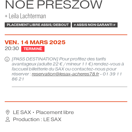
NOÉ PRESZOW
CONTACT
+ Leila Lachterman
PLACEMENT LIBRE ASSIS/DEBOUT
# ASSIS NON GARANTI #
VEN.
14
MARS
2025
20:30
TERMINÉ
[PASS DESTINATION] Pour profitez des tarifs
avantageux (adulte 22 € / mineur 11 €) rendez-vous à
l'accueil billetterie du SAX ou contactez-nous pour
réserver :
reservation@lesax-acheres78.fr
- 01 39 11
86 21
LE SAX
• Placement libre
Production : LE SAX