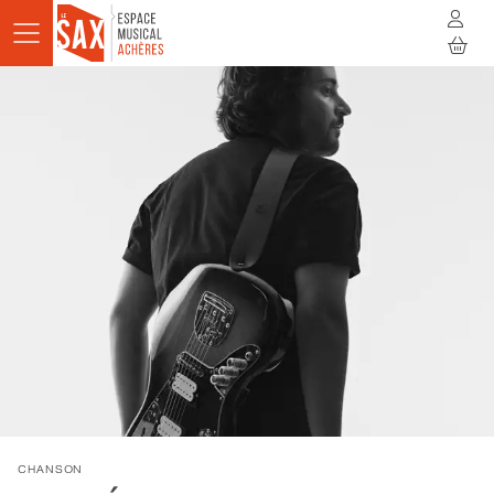
Aller au contenu principal
AGENDA
ACTUALITÉS
STUDIOS
RÉSIDENCES
À LA RENCONTRE
INFOS PRATIQUES
BILLETTERIE
CHANSON