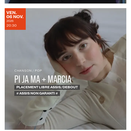
VENDREDI
VEN.
NOVEMBRE
06
NOV.
2026
20:30
CHANSON
/
POP
PI JA MA + MARCIA
PLACEMENT LIBRE ASSIS/DEBOUT
# ASSIS NON GARANTI #