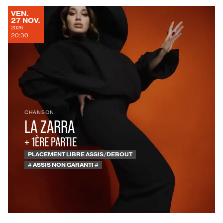
VENDREDI
VEN.
NOVEMBRE
27
NOV.
2026
20:30
CHANSON
LA ZARRA
+ 1ÈRE PARTIE
PLACEMENT LIBRE ASSIS/DEBOUT
# ASSIS NON GARANTI #