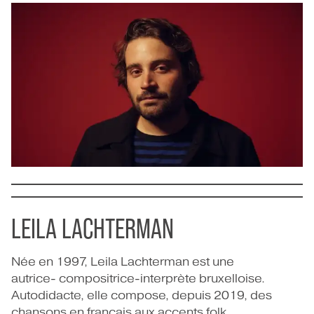
LEILA LACHTERMAN
Née en 1997, Leila Lachterman est une
autrice- compositrice-interprète bruxelloise.
Autodidacte, elle compose, depuis 2019, des
chansons en français aux accents folk