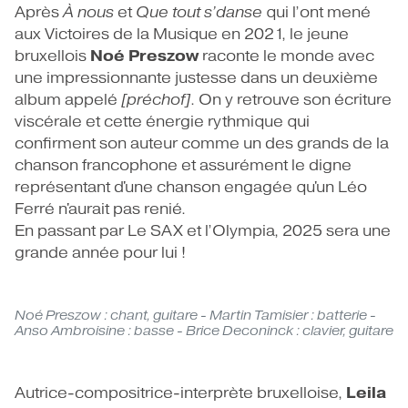
Après
À nous
et
Que tout s’danse
qui l’ont mené
aux Victoires de la Musique en 2021, le jeune
Noé Preszow
bruxellois
raconte le monde avec
une impressionnante justesse dans un deuxième
album appelé
[préchof]
. On y retrouve son écriture
viscérale et cette énergie rythmique qui
confirment son auteur comme un des grands de la
chanson francophone et assurément le digne
représentant d'une chanson engagée qu'un Léo
Ferré n'aurait pas renié.
En passant par Le SAX et l’Olympia, 2025 sera une
grande année pour lui !
Noé Preszow : chant, guitare - Martin Tamisier : batterie -
Anso Ambroisine : basse - Brice Deconinck : clavier, guitare
Leila
Autrice-compositrice-interprète bruxelloise,