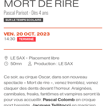
MORT DE RIRE
CONTACT
Pascal Parisot - Dès 4 ans
SUR LE TEMPS SCOLAIRE
VEN.
20
OCT.
2023
14:30
TERMINÉ
LE SAX
• Placement libre
50mn
Production : LE SAX
Ce soir, au cirque Oscar, dans son nouveau
spectacle « Mort de rire », venez tremblez, venez
claquer des dents devant l’horreur. Araignées,
cannibales, freaks, fantômes et vampires seront là
Pascal Colomb
pour vous accueillir.
en croque
Jacques Tellitocci
mort bassiste,
en magicien