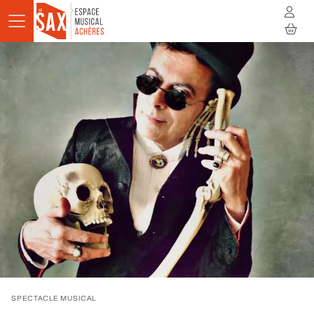
Aller au contenu principal
AGENDA
ACTUALITÉS
STUDIOS
RÉSIDENCES
À LA RENCONTRE
INFOS PRATIQUES
BILLETTERIE
SPECTACLE MUSICAL