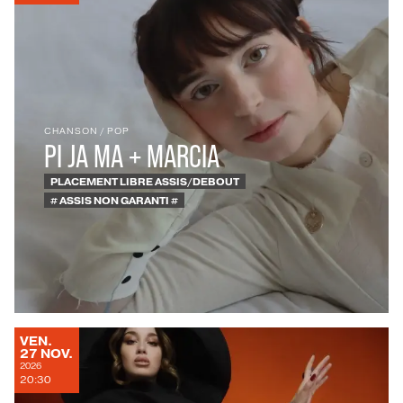
CHANSON
/
POP
PI JA MA + MARCIA
PLACEMENT LIBRE ASSIS/DEBOUT
# ASSIS NON GARANTI #
VENDREDI
VEN.
NOVEMBRE
27
NOV.
2026
20:30