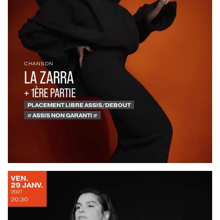
CHANSON
LA ZARRA
+ 1ÈRE PARTIE
PLACEMENT LIBRE ASSIS/DEBOUT
# ASSIS NON GARANTI #
VENDREDI
VEN.
JANVIER
29
JANV.
2027
20:30