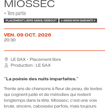
MIOSSEC
CONTACT
+ 1ère partie
PLACEMENT LIBRE ASSIS/DEBOUT
# ASSIS NON GARANTI #
VEN.
09
OCT.
2026
20:30
LE SAX
• Placement libre
Production : LE SAX
"La poésie des nuits imparfaites."
Trente ans de chansons à fleur de peau, de textes
qui cognent juste et de mélodies qui restent
longtemps dans la tête. Miossec, c’est une voix
brute, sincère, cabossée parfois, mais toujours