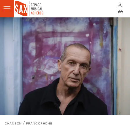
Aller au contenu principal
AGENDA
ACTUALITÉS
STUDIOS
RÉSIDENCES
À LA RENCONTRE
INFOS PRATIQUES
BILLETTERIE
/
CHANSON
FRANCOPHONE