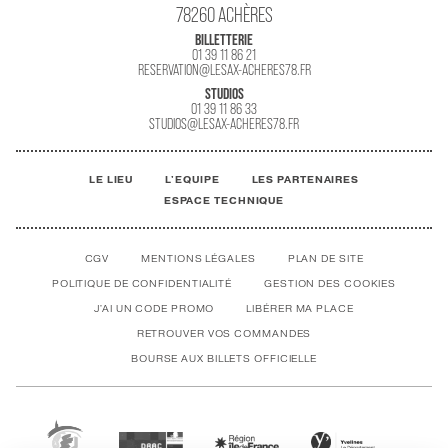
78260 ACHÈRES
BILLETTERIE
01 39 11 86 21
RESERVATION@LESAX-ACHERES78.FR
STUDIOS
01 39 11 86 33
STUDIOS@LESAX-ACHERES78.FR
LE LIEU
L'EQUIPE
LES PARTENAIRES
ESPACE TECHNIQUE
CGV
MENTIONS LÉGALES
PLAN DE SITE
POLITIQUE DE CONFIDENTIALITÉ
GESTION DES COOKIES
J'AI UN CODE PROMO
LIBÉRER MA PLACE
RETROUVER VOS COMMANDES
BOURSE AUX BILLETS OFFICIELLE