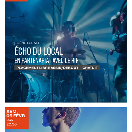
SCÈNE LOCALE
ÉCHO DU LOCAL
EN PARTENARIAT AVEC LE RIF
PLACEMENT LIBRE ASSIS/DEBOUT
GRATUIT
SAMEDI
SAM.
FÉVRIER
06
FÉVR.
2027
20:30