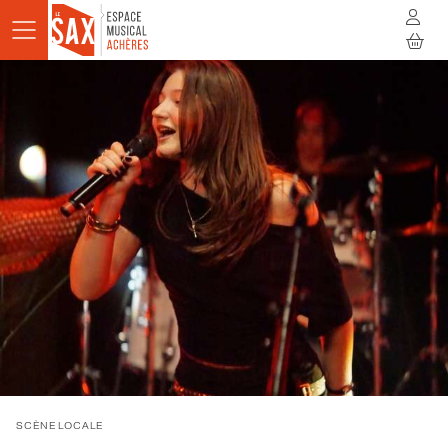
Aller au contenu principal
AGENDA
ACTUALITÉS
STUDIOS
RÉSIDENCES
À LA RENCONTRE
INFOS PRATIQUES
BILLETTERIE
SCÈNE LOCALE