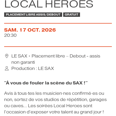
LOCAL HEROES
CONTACT
PLACEMENT LIBRE ASSIS/DEBOUT
GRATUIT
SAM.
17
OCT.
2026
20:30
LE SAX
• Placement libre – Debout - assis
non garanti
Production : LE SAX
"À vous de fouler la scène du SAX !"
Avis à tous·tes les musicien·nes confirmé·es ou
non, sortez de vos studios de répétition, garages
ou caves... Les soirées Local Heroes sont
l’occasion d’exposer votre talent au grand jour !