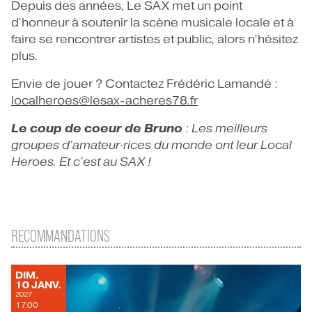
Depuis des années, Le SAX met un point
d’honneur à soutenir la scène musicale locale et à
faire se rencontrer artistes et public, alors n’hésitez
plus.
Envie de jouer ? Contactez Frédéric Lamandé :
localheroes@lesax-acheres78.fr
Le coup de coeur de Bruno
: Les meilleurs
groupes d’amateur·rices du monde ont leur Local
Heroes. Et c’est au SAX !
RECOMMANDATIONS
DIMANCHE
DIM.
JANVIER
10
JANV.
2027
17:00