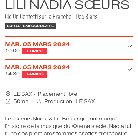
LILI NADIA SŒURS
CONTACT
Cie Un Confetti sur la Branche - Dès 8 ans
SUR LE TEMPS SCOLAIRE
MAR.
05
MARS
2024
10:00
TERMINÉ
MAR.
05
MARS
2024
14:30
TERMINÉ
LE SAX
• Placement libre
50mn
Production : LE SAX
Les sœurs Nadia & Lili Boulanger ont marqué
l’histoire de la musique du XXème siècle. Nadia fut
l’une des premières femmes cheffes d’orchestre