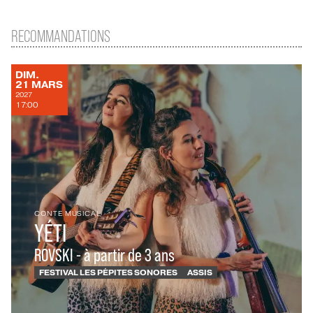
RECOMMANDATIONS
DIMANCHE
DIM.
MARS
21
MARS
2027
17:00
CONTE MUSICAL
YÉTI
ROVSKI - à partir de 3 ans
FESTIVAL LES PÉPITES SONORES
ASSIS