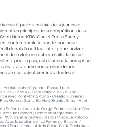
 la réalité, parfois brutale, de la jeunesse
orent les principes de la compétition, de la
Gil Scott Heron, KRS-One et Public Enemy
cient contemporain, la bande-son nous
t depuis là où il faut lutter pour survivre.
t de la violence qui a vu naître la culture
nifeste pour la paix, qui dénonce la corruption
nous invite à prendre conscience de nos
s de nos trajectoires individuelles et
 - Assistant chorégraphe : Pascal Luce -
a alias « Faboo », Clara Salge alias « K-Yoo »,
nance avec Konh-Ming Xiong - Création lumière :
 : Pipo Gomes, Sonia Bel Hadj Brahim, Simon Huet
le Scène nationale de Cergy-Pontoise / Val d'Oise
s ; L’Auditorium Seynod ; Centre chorégraphique
al PICK, dans le cadre du dispositif Accueil-Studio.
ce. Avec le soutien de : La Ferme du Buisson /
Conseil Départemental de la Seine-Saint-Denis dans