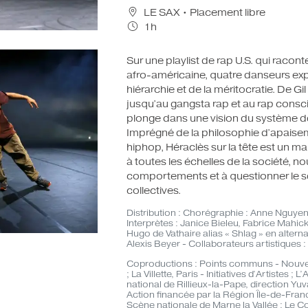
LE SAX
• Placement libre
LES CARTES CADEAUX
1h
Sur une playlist de rap U.S. qui raconte
afro-américaine, quatre danseurs expl
hiérarchie et de la méritocratie. De 
jusqu’au gangsta rap et au rap cons
plonge dans une vision du système décri
Imprégné de la philosophie d’apaisemen
hiphop, Héraclès sur la tête est un ma
à toutes les échelles de la société, 
comportements et à questionner le sen
collectives.
Distribution : Chorégraphie : Anne Nguyen
Interprètes : Janice Bieleu, Fabrice Mahick
Hugo de Vathaire alias « Shlag » en alter
Alexis Beyer - Collaborateurs artistiques
Coproductions : Points communs - Nouvel
; La Villette, Paris - Initiatives d’Artiste
national de Rillieux-la-Pape, direction Yuv
Action financée par la Région Île-de-Fran
Scène nationale de Marne la Vallée ; Le 