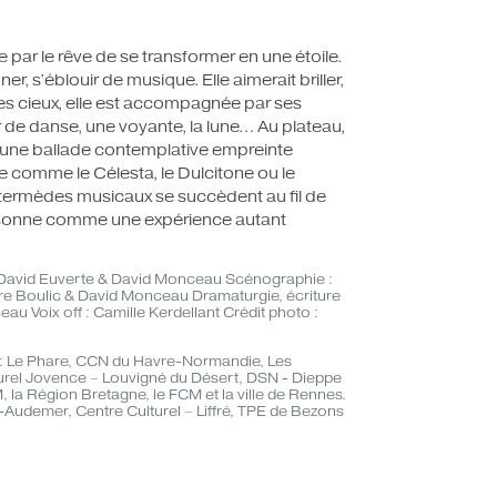
 par le rêve de se transformer en une étoile.
er, s’éblouir de musique. Elle aimerait briller,
les cieux, elle est accompagnée par ses
 de danse, une voyante, la lune… Au plateau,
e une ballade contemplative empreinte
ue comme le Célesta, le Dulcitone ou le
intermèdes musicaux se succèdent au fil de
 résonne comme une expérience autant
 David Euverte & David Monceau Scénographie :
dre Boulic & David Monceau Dramaturgie, écriture
au Voix off : Camille Kerdellant Crédit photo :
 : Le Phare, CCN du Havre-Normandie, Les
urel Jovence – Louvigné du Désert, DSN - Dieppe
, la Région Bretagne, le FCM et la ville de Rennes.
t-Audemer, Centre Culturel – Liffré, TPE de Bezons