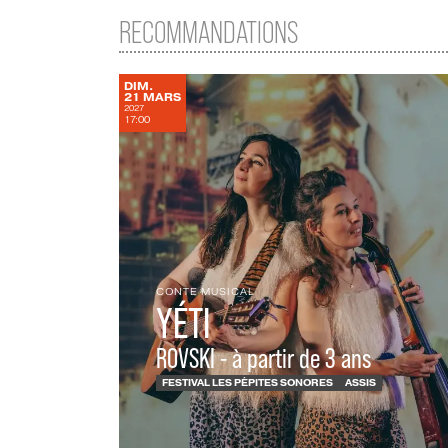
RECOMMANDATIONS
DIMANCHE
DIM.
MARS
21
MARS
2027
17:00
CONTE MUSICAL
YÉTI
ROVSKI - à partir de 3 ans
FESTIVAL LES PÉPITES SONORES
ASSIS