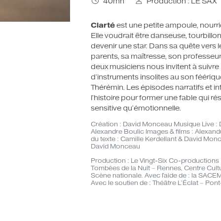
40mn
Production : LE SAX
LES CARTES CADEAUX
Clarté
est une petite ampoule, nourrie
Elle voudrait être danseuse, tourbillonn
devenir une star. Dans sa quête vers 
parents, sa maîtresse, son professeur
deux musiciens nous invitent à suivr
d’instruments insolites au son féériq
Thérémin. Les épisodes narratifs et 
l’histoire pour former une fable qui
sensitive qu’émotionnelle.
Création : David Monceau Musique Live :
Alexandre Boulic Images & films : Alexan
du texte : Camille Kerdellant & David Monce
David Monceau
Production : Le Vingt-Six Co-productions
Tombées de la Nuit – Rennes, Centre Cult
Scène nationale. Avec l'aide de : la SACEM
Avec le soutien de : Théâtre L’Éclat – Pon