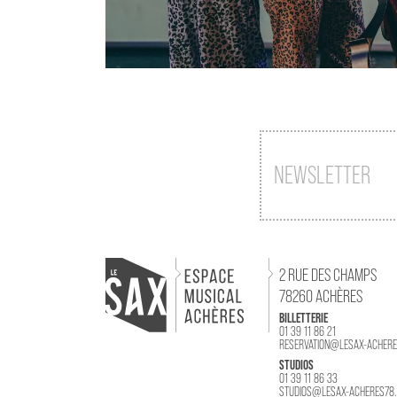
NEWSLETTER
2 RUE DES CHAMPS
78260 ACHÈRES
BILLETTERIE
01 39 11 86 21
RESERVATION@LESAX-ACHERE
STUDIOS
01 39 11 86 33
STUDIOS@LESAX-ACHERES78.