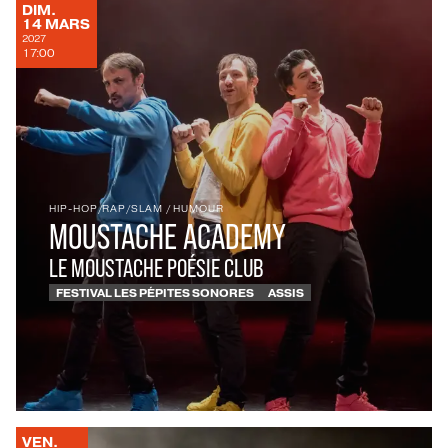
DIMANCHE
DIM.
MARS
14
MARS
2027
17:00
HIP-HOP/RAP/SLAM
/
HUMOUR
MOUSTACHE ACADEMY
LE MOUSTACHE POÉSIE CLUB
FESTIVAL LES PÉPITES SONORES
ASSIS
VENDREDI
VEN.