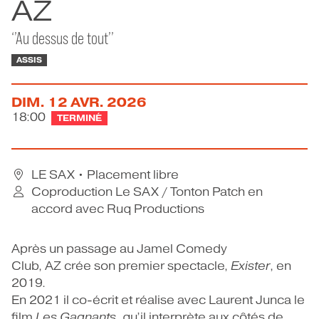
AZ
CONTACT
‘’Au dessus de tout’’
ASSIS
DIM.
12
AVR.
2026
18:00
TERMINÉ
LE SAX
• Placement libre
Coproduction Le SAX / Tonton Patch en
accord avec Ruq Productions
Après un passage au Jamel Comedy
Club, AZ crée son premier spectacle,
Exister
, en
2019.
En 2021 il co-écrit et réalise avec Laurent Junca le
film
Les Gagnants
, qu’il interprète aux côtés de