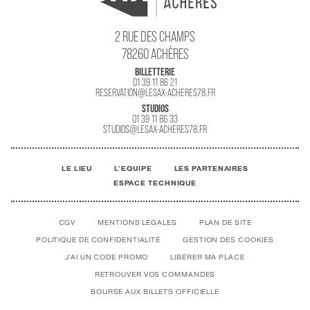
2 RUE DES CHAMPS
78260 ACHÈRES
BILLETTERIE
01 39 11 86 21
RESERVATION@LESAX-ACHERES78.FR
STUDIOS
01 39 11 86 33
STUDIOS@LESAX-ACHERES78.FR
LE LIEU
L'EQUIPE
LES PARTENAIRES
ESPACE TECHNIQUE
CGV
MENTIONS LÉGALES
PLAN DE SITE
POLITIQUE DE CONFIDENTIALITÉ
GESTION DES COOKIES
J'AI UN CODE PROMO
LIBÉRER MA PLACE
RETROUVER VOS COMMANDES
BOURSE AUX BILLETS OFFICIELLE