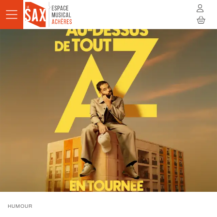
Aller au contenu principal
AGENDA
ACTUALITÉS
STUDIOS
RÉSIDENCES
À LA RENCONTRE
INFOS PRATIQUES
BILLETTERIE
HUMOUR