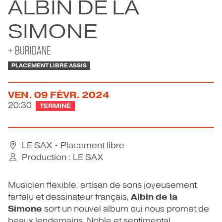
ALBIN DE LA
CONTACT
SIMONE
+ BURIDANE
PLACEMENT LIBRE ASSIS
VEN.
09
FÉVR.
2024
20:30
TERMINÉ
LE SAX
• Placement libre
Production : LE SAX
Musicien flexible, artisan de sons joyeusement
Albin de la
farfelu et dessinateur français,
Simone
sort un nouvel album qui nous promet de
beaux lendemains. Noble et sentimental,