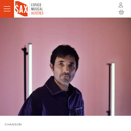
Aller au contenu principal
AGENDA
ACTUALITÉS
STUDIOS
RÉSIDENCES
À LA RENCONTRE
INFOS PRATIQUES
BILLETTERIE
CHANSON