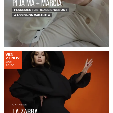
PI JA MA + MARCIA
PLACEMENT LIBRE ASSIS/DEBOUT
# ASSIS NON GARANTI #
VENDREDI
VEN.
NOVEMBRE
27
NOV.
2026
20:30
CHANSON
LA ZARRA