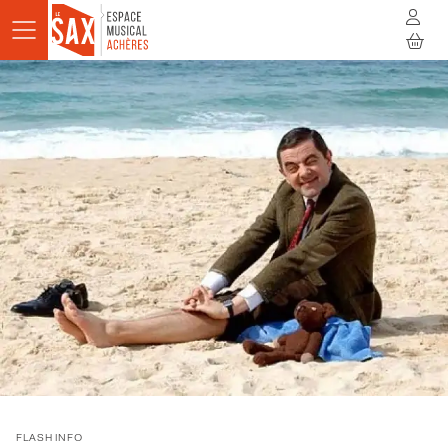
Aller au contenu principal
AGENDA
ACTUALITÉS
STUDIOS
RÉSIDENCES
À LA RENCONTRE
INFOS PRATIQUES
BILLETTERIE
FLASH INFO